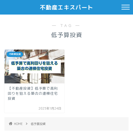
不動産エキスパート
― TAG ―
低予算投資
不動産投資
【不動産投資】低予算で高利
回りを狙える築古の連棟住宅
投資
2025年1月24日
HOME
低予算投資