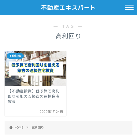
不動産エキスパート
― TAG ―
高利回り
不動産投資
【不動産投資】低予算で高利
回りを狙える築古の連棟住宅
投資
2025年1月24日
HOME
高利回り