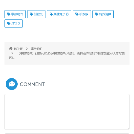
事故物件
孤独死
孤独死予防
核家族
特殊清掃
見守り
HOME
事故物件
【事故物件】孤独死による事故物件が増加、高齢者の増加や核家族化が大きな要
因に
COMMENT